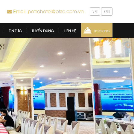
Email: petrohotel@ptsc.com.vn
VNI
ENG
TIN TỨC
TUYỂN DỤNG
LIÊN HỆ
BOOKING