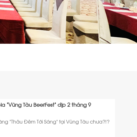
ia “Vũng Tàu BeerFest” dịp 2 tháng 9
sàng "Thâu Đêm Tới Sáng" tại Vũng Tàu chưa?!?