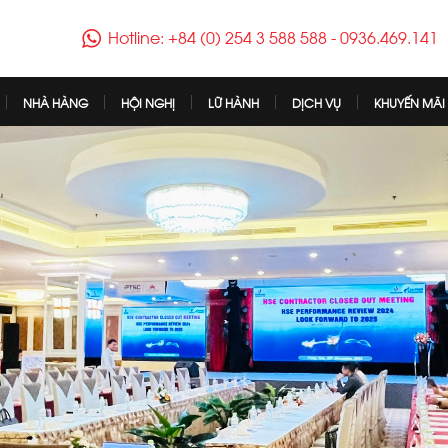
Hotline: +84 (0) 254 3 588 588
-
0936.469.141
NHÀ HÀNG
HỘI NGHỊ
LỮ HÀNH
DỊCH VỤ
KHUYẾN MÃI