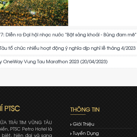
7: Diễn ra Đại hội nhạc nước "Bật sảng khoái - Bùng đam mê" 
Tàu tổ chức nhiều hoạt động ý nghĩa dịp nghỉ lễ tháng 4/2023
ạy OneWay Vung Tau Marathon 2023 (20/04/2023)
Í PTSC
THÔNG TIN
IỮA TRÁI TIM VŨNG TÀU
Giới Thiệu
iển, PTSC Petro Hotel là
Tuyển Dụng
 biệt, hiện đại và sang