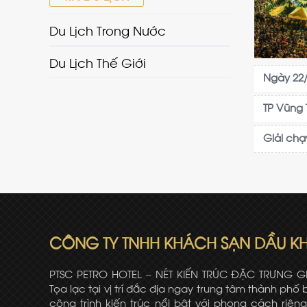
Du Lịch Trong Nước
Du Lịch Thế Giới
Ngày 22/
TP Vũng 
Giải ch
CÔNG TY TNHH KHÁCH SẠN DẦU KH
PTSC PETRO HOTEL – NÉT KIẾN TRÚC ĐẶC TRƯNG G
Tọa lạc tại vị trí đắc địa ngay trung tâm thành phố b
công trình kiến trúc nổi bật với phong cách riêng