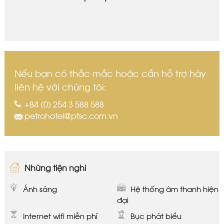
Nếu bạn có thắc mắc hoặc cần hỗ trợ hãy
liên hệ với chúng tôi:
+84 (0) 254 3 588 588
petrohotel@ptsc.com.vn
Những tiện nghi
Ánh sáng
Hệ thống âm thanh hiện
đại
Internet wifi miễn phí
Bục phát biểu