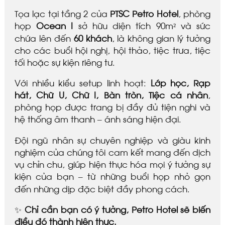
Tọa lạc tại tầng 2 của
PTSC Petro Hotel
, phòng
họp
Ocean I
sở hữu diện tích 90m² và sức
chứa lên đến
60 khách
, là không gian lý tưởng
cho các buổi hội nghị, hội thảo, tiệc trưa, tiệc
tối hoặc sự kiện riêng tư.
Với nhiều kiểu setup linh hoạt:
Lớp học, Rạp
hát, Chữ U, Chữ I, Bàn tròn, Tiệc cá nhân
,
phòng họp được trang bị đầy đủ tiện nghi và
hệ thống âm thanh – ánh sáng hiện đại.
Đội ngũ nhân sự chuyên nghiệp và giàu kinh
nghiệm của chúng tôi cam kết mang đến dịch
vụ chỉn chu, giúp hiện thực hóa mọi ý tưởng sự
kiện của bạn – từ những buổi họp nhỏ gọn
đến những dịp đặc biệt đầy phong cách.
✨
Chỉ cần bạn có ý tưởng, Petro Hotel sẽ biến
điều đó thành hiện thực.