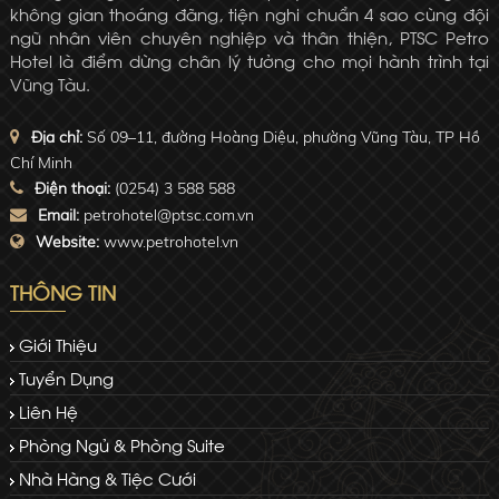
không gian thoáng đãng, tiện nghi chuẩn 4 sao cùng đội
ngũ nhân viên chuyên nghiệp và thân thiện, PTSC Petro
Hotel là điểm dừng chân lý tưởng cho mọi hành trình tại
Vũng Tàu.
Địa chỉ:
Số 09–11, đường Hoàng Diệu, phường Vũng Tàu, TP Hồ
Chí Minh
Điện thoại:
(0254) 3 588 588
Email:
petrohotel@ptsc.com.vn
Website:
www.petrohotel.vn
THÔNG TIN
Giới Thiệu
Tuyển Dụng
Liên Hệ
Phòng Ngủ & Phòng Suite
Nhà Hàng & Tiệc Cưới