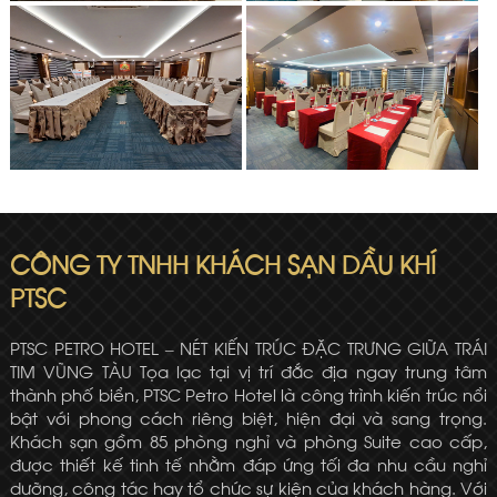
CÔNG TY TNHH KHÁCH SẠN DẦU KHÍ
PTSC
PTSC PETRO HOTEL – NÉT KIẾN TRÚC ĐẶC TRƯNG GIỮA TRÁI
TIM VŨNG TÀU Tọa lạc tại vị trí đắc địa ngay trung tâm
thành phố biển, PTSC Petro Hotel là công trình kiến trúc nổi
bật với phong cách riêng biệt, hiện đại và sang trọng.
Khách sạn gồm 85 phòng nghỉ và phòng Suite cao cấp,
được thiết kế tinh tế nhằm đáp ứng tối đa nhu cầu nghỉ
dưỡng, công tác hay tổ chức sự kiện của khách hàng. Với