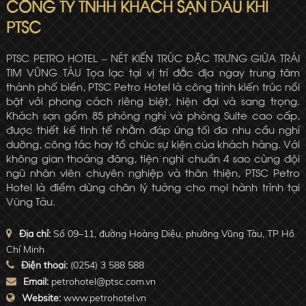
CÔNG TY TNHH KHÁCH SẠN DẦU KHÍ
PTSC
PTSC PETRO HOTEL – NÉT KIẾN TRÚC ĐẶC TRƯNG GIỮA TRÁI
TIM VŨNG TÀU Tọa lạc tại vị trí đắc địa ngay trung tâm
thành phố biển, PTSC Petro Hotel là công trình kiến trúc nổi
bật với phong cách riêng biệt, hiện đại và sang trọng.
Khách sạn gồm 85 phòng nghỉ và phòng Suite cao cấp,
được thiết kế tinh tế nhằm đáp ứng tối đa nhu cầu nghỉ
dưỡng, công tác hay tổ chức sự kiện của khách hàng. Với
không gian thoáng đãng, tiện nghi chuẩn 4 sao cùng đội
ngũ nhân viên chuyên nghiệp và thân thiện, PTSC Petro
Hotel là điểm dừng chân lý tưởng cho mọi hành trình tại
Vũng Tàu.
Địa chỉ:
Số 09–11, đường Hoàng Diệu, phường Vũng Tàu, TP Hồ
Chí Minh
Điện thoại:
(0254) 3 588 588
Email:
petrohotel@ptsc.com.vn
Website:
www.petrohotel.vn