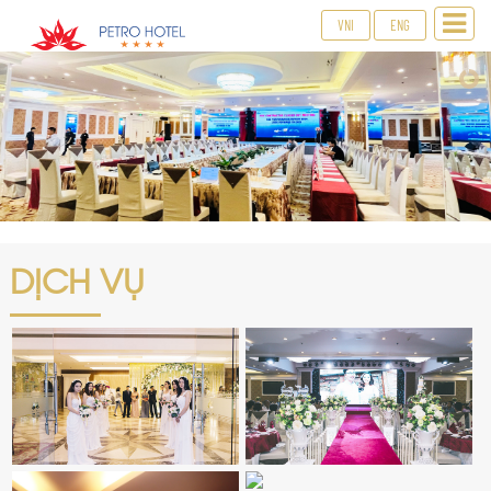
VNI
ENG
DỊCH VỤ