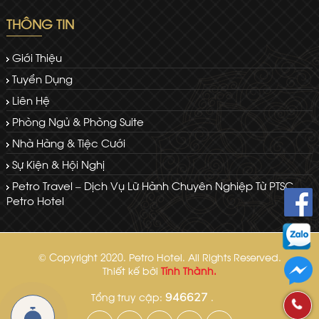
THÔNG TIN
Giới Thiệu
Tuyển Dụng
Liên Hệ
Phòng Ngủ & Phòng Suite
Nhà Hàng & Tiệc Cưới
Sự Kiện & Hội Nghị
Petro Travel – Dịch Vụ Lữ Hành Chuyên Nghiệp Từ PTSC
Petro Hotel
© Copyright 2020. Petro Hotel. All Rights Reserved.
Thiết kế bởi
Tính Thành.
Tổng truy cập:
.
946627