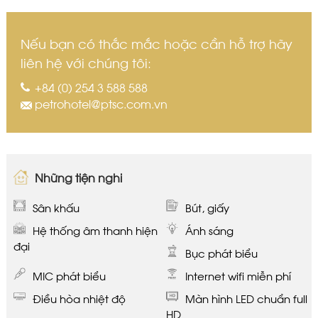
Nếu bạn có thắc mắc hoặc cần hỗ trợ hãy
liên hệ với chúng tôi:
+84 (0) 254 3 588 588
petrohotel@ptsc.com.vn
Những tiện nghi
Sân khấu
Bút, giấy
Hệ thống âm thanh hiện
Ánh sáng
đại
Bục phát biểu
MIC phát biểu
Internet wifi miễn phí
Điều hòa nhiệt độ
Màn hình LED chuẩn full
HD