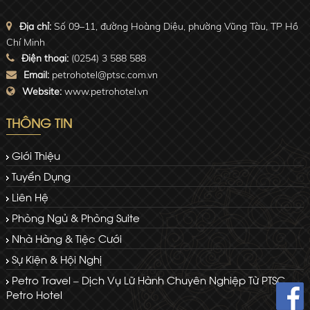
Địa chỉ:
Số 09–11, đường Hoàng Diệu, phường Vũng Tàu, TP Hồ
Chí Minh
Điện thoại:
(0254) 3 588 588
Email:
petrohotel@ptsc.com.vn
Website:
www.petrohotel.vn
THÔNG TIN
Giới Thiệu
Tuyển Dụng
Liên Hệ
Phòng Ngủ & Phòng Suite
Nhà Hàng & Tiệc Cưới
Sự Kiện & Hội Nghị
Petro Travel – Dịch Vụ Lữ Hành Chuyên Nghiệp Từ PTSC
Petro Hotel