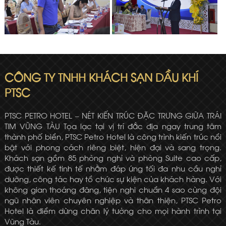
CÔNG TY TNHH KHÁCH SẠN DẦU KHÍ
PTSC
PTSC PETRO HOTEL – NÉT KIẾN TRÚC ĐẶC TRƯNG GIỮA TRÁI
TIM VŨNG TÀU Tọa lạc tại vị trí đắc địa ngay trung tâm
thành phố biển, PTSC Petro Hotel là công trình kiến trúc nổi
bật với phong cách riêng biệt, hiện đại và sang trọng.
Khách sạn gồm 85 phòng nghỉ và phòng Suite cao cấp,
được thiết kế tinh tế nhằm đáp ứng tối đa nhu cầu nghỉ
dưỡng, công tác hay tổ chức sự kiện của khách hàng. Với
không gian thoáng đãng, tiện nghi chuẩn 4 sao cùng đội
ngũ nhân viên chuyên nghiệp và thân thiện, PTSC Petro
Hotel là điểm dừng chân lý tưởng cho mọi hành trình tại
Vũng Tàu.